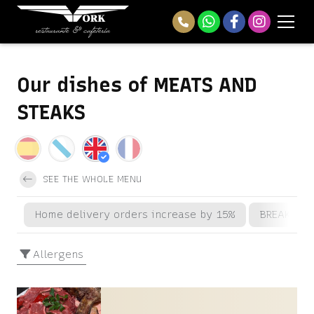
Our dishes of MEATS AND
STEAKS
SEE THE WHOLE MENU
Home delivery orders increase by 15%
BREAKFAS
Allergens