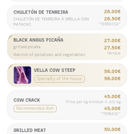
26.00€
CHULETÓN DE TENREIRA
26.50€
CHULETÓN DE TENREIRA Á GRELLA CON
PATACAS
"TERRASSA"
BLACK ANGUS PICAÑA
27.00€
grilled picaña
27.50€
Terrace
Garnish of potatoes and vegetables
VELLA COW STEEP
56.00€
56.00€
Specialty of the house
45.00€
COW CRACK
Price per kg minimum 0.400 kg
45.00€
Recommended dish
"TERRACE"
50.00€
GRILLED MEAT