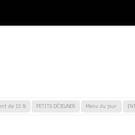
ent de 15 %
PETITS DÉJEUNER
Menu du jour
EN