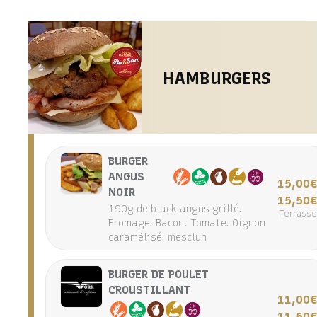
HAMBURGERS
BURGER
ANGUS
15,00
NOIR
15,50
190g de black angus grillé.
Terrass
Fromage. Bacon. Tomate. Oignon
caramélisé. mesclun
BURGER DE POULET
CROUSTILLANT
11,00
11,50