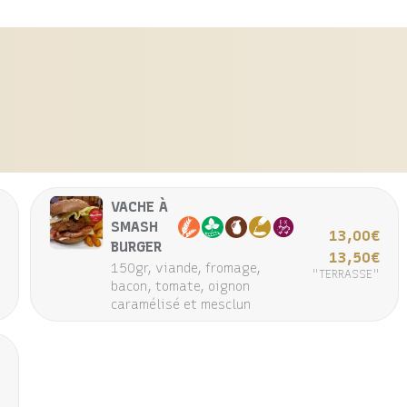
VACHE À
SMASH
€
13,00€
BURGER
€
13,50€
150gr, viande, fromage,
e
"TERRASSE"
bacon, tomate, oignon
caramélisé et mesclun
€
€