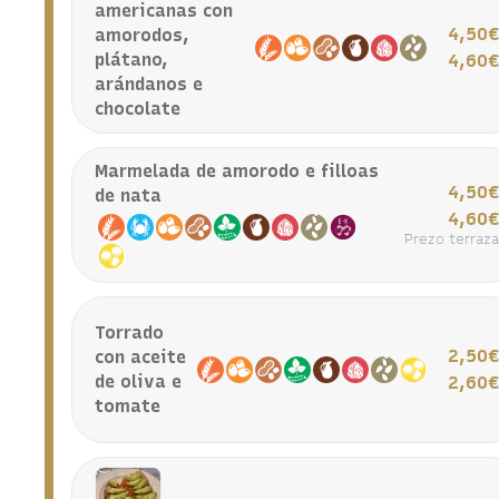
americanas con
4,50
amorodos,
plátano,
4,60
arándanos e
chocolate
Marmelada de amorodo e filloas
4,50
de nata
4,60
Prezo terraz
Torrado
2,50
con aceite
de oliva e
2,60
tomate