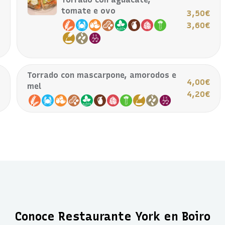
tomate e ovo
€
3,50€
€
3,60€
Torrado con mascarpone, amorodos e
€
4,00€
mel
€
4,20€
Conoce Restaurante York en Boiro