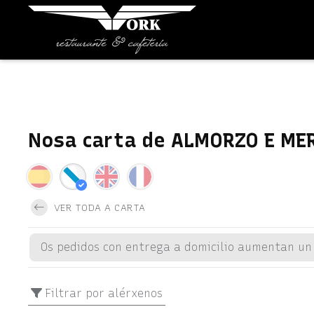
Nosa carta de ALMORZO E ME
VER TODA A CARTA
Os pedidos con entrega a domicilio aumentan un
Filtrar por alérxenos