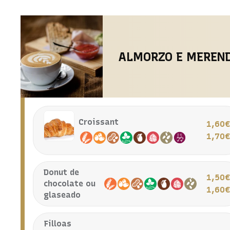
ALMORZO E MEREN
Croissant
1,60
1,70
Donut de
1,50
chocolate ou
1,60
glaseado
Filloas