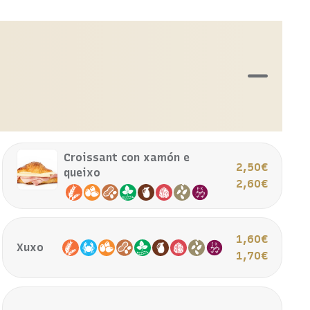
Croissant con xamón e
2,50€
queixo
2,60€
1,60€
Xuxo
1,70€