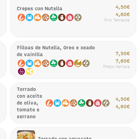
4,50€
Crepes con Nutella
€
4,60€
€
Prix Terrasse
Filloas de Nutella, Oreo e xeado
€
7,50€
de vainilla
€
7,60€
a
Prezo terraza
Torrado
con aceite
€
4,50€
de oliva,
€
4,60€
tomate e
serrano
Torrado con aguacate,