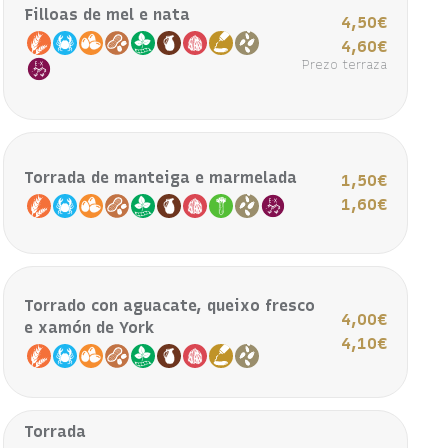
Filloas de mel e nata
4,50€
4,60€
Prezo terraza
Torrada de manteiga e marmelada
1,50€
1,60€
Torrado con aguacate, queixo fresco
4,00€
e xamón de York
4,10€
Torrada