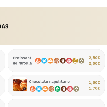
DAS
€
2,50€
Croissant
de Nutella
€
2,60€
Chocolate napolitano
€
1,60€
€
1,70€