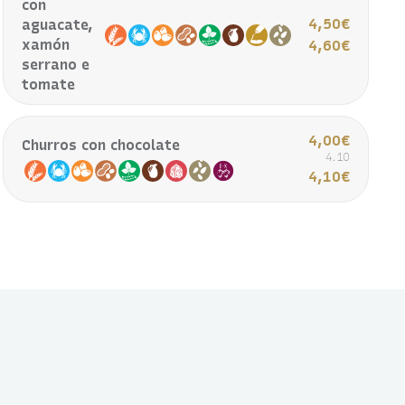
con
4,50€
aguacate,
xamón
4,60€
serrano e
tomate
4,00€
Churros con chocolate
4.10
4,10€