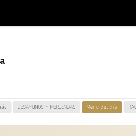
ía
más
DESAYUNOS Y MERIENDAS
Menú del día
RA