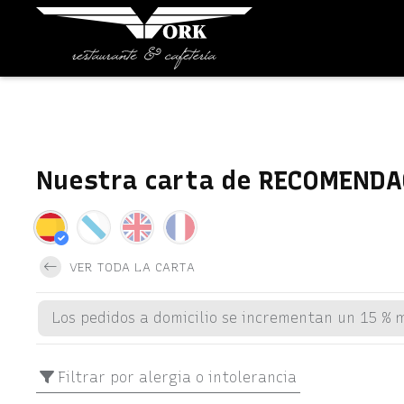
Nuestra carta de RECOMENDA
VER TODA LA CARTA
Los pedidos a domicilio se incrementan un 15 % 
Filtrar por alergia o intolerancia